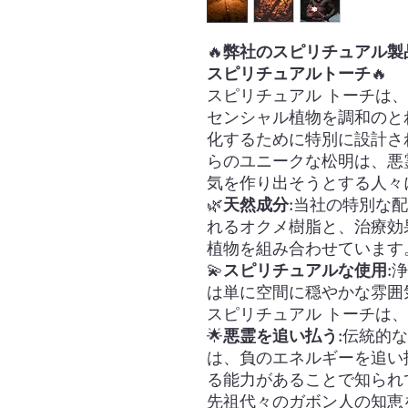
🔥
弊社のスピリチュアル製
スピリチュアルトーチ
🔥
スピリチュアル トーチは
センシャル植物を調和のと
化するために特別に設計さ
らのユニークな松明は、悪
気を作り出そうとする人々
🌿
天然成分:
当社の特別な配
れるオクメ樹脂と、治療効
植物を組み合わせています
💫
スピリチュアルな使用:
浄
は単に空間に穏やかな雰囲
スピリチュアル トーチは
🌟
悪霊を追い払う:
伝統的な
は、負のエネルギーを追い
る能力があることで知られ
先祖代々のガボン人の知恵