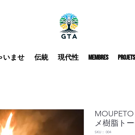
ゃいませ
伝統
現代性
Membres
Projet
MOUPET
メ樹脂トー
SKU： 004