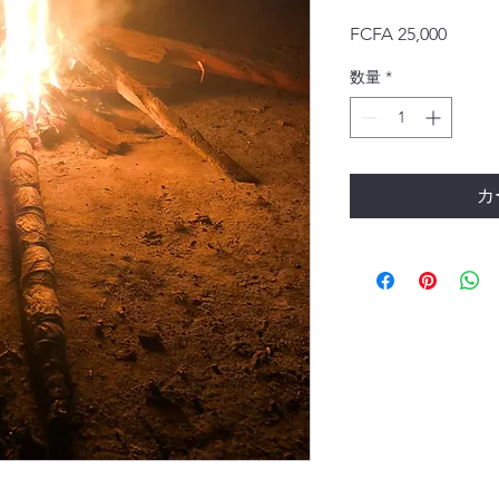
価
FCFA 25,000
格
数量
*
カ