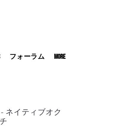
s
フォーラム
More
O - ネイティブオク
チ