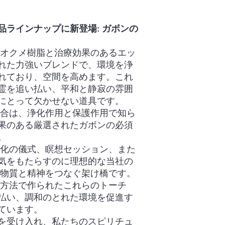
品ラインナップに新登場: ガボンの
、オクメ樹脂と治療効果のあるエッ
れた力強いブレンドで、環境を浄
れており、空間を高めます。これ
霊を追い払い、平和と静寂の雰囲
にとって欠かせない道具です。
合は、浄化作用と保護作用で知ら
果のある厳選されたガボンの必須
。
化の儀式、瞑想セッション、また
気をもたらすのに理想的な当社の
、物質と精神をつなぐ架け橋です。
方法で作られたこれらのトーチ
払い、調和のとれた環境を促進す
ています。
を受け入れ、私たちのスピリチュ