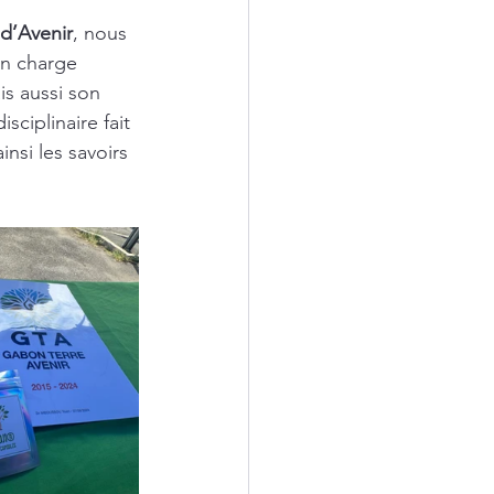
d’Avenir
, nous 
n charge 
s aussi son 
ciplinaire fait 
nsi les savoirs 