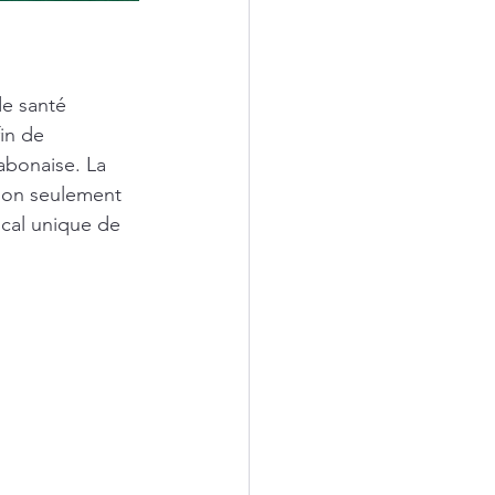
e santé 
in de 
abonaise. La 
non seulement 
ical unique de 