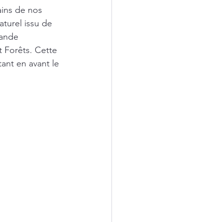
ins de nos 
turel issu de 
ande 
 Forêts. Cette 
tant en avant le 