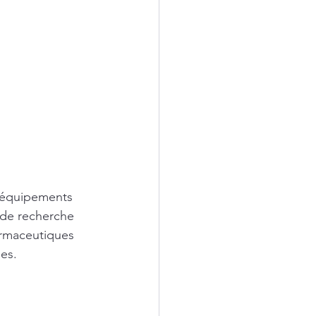
 équipements 
 de recherche 
armaceutiques 
les.