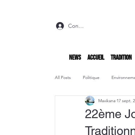
Connexion
NEWS
Accueil
Tradition
All Posts
Politique
Environnem
Mavikana
17 sept. 
22ème Jo
Tradition