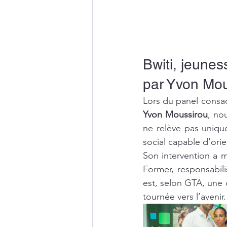
Bwiti, jeunes
par Yvon Mou
Lors du panel consac
Yvon Moussirou
, no
ne relève pas unique
social capable d’ori
Son intervention a mi
Former, responsabili
est, selon GTA, une c
tournée vers l’avenir.