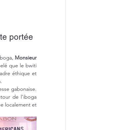
te portée 
iboga, 
Monsieur 
lé que le bwiti 
adre éthique et 
.
nesse gabonaise. 
tour de l’iboga 
ée localement et 