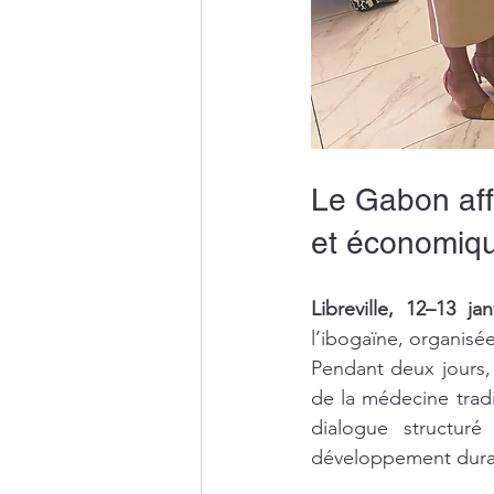
Le Gabon affi
et économiq
Libreville, 12–13 jan
l’ibogaïne, organisé
Pendant deux jours, 
de la médecine tradi
dialogue structur
développement durab