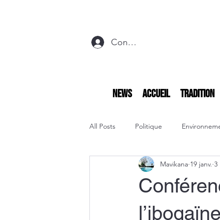
Connexion
NEWS
Accueil
Tradition
All Posts
Politique
Environnem
Mavikana
19 janv.
3
Conférenc
l’ibogaïne