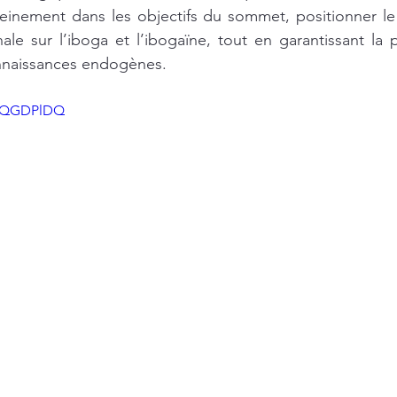
t pleinement dans les objectifs du sommet, positionner
nale sur l’iboga et l’ibogaïne, tout en garantissant la p
nnaissances endogènes.
McQGDPlDQ