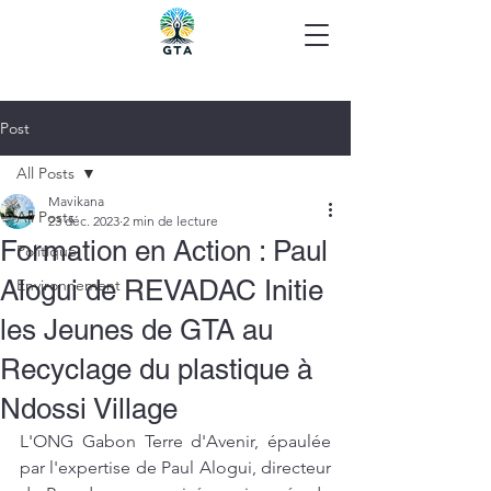
Post
All Posts
Mavikana
All Posts
23 déc. 2023
2 min de lecture
Formation en Action : Paul
Politique
Alogui de REVADAC Initie
Environnement
les Jeunes de GTA au
Recyclage du plastique à
Ndossi Village
L'ONG Gabon Terre d'Avenir, épaulée 
par l'expertise de Paul Alogui, directeur 