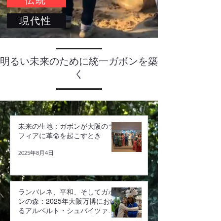
伝統
現代性
明るい未来のために統一ガボンを築
く
未来の生地：ガボンが大阪のラ
フィアに革命を起こすとき
2025年8月4日
ランバレネ、平和、そしてガボ
ンの森：2025年大阪万博におけ
るアルベルト・シュバイツァー
へのオマージュ