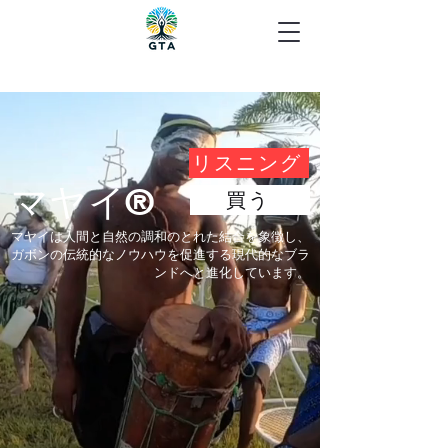
リスニング
マヤイ®
買う
マヤイは人間と自然の調和のとれた結合を象徴し、
ガボンの伝統的なノウハウを促進する現代的なブラ
ンドへと進化しています。