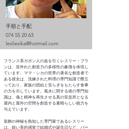
手順と手配
074 55 20 63
lesliesika@hotmail.com
フランス系ガボン人の血を引くレスリー・ブラ
ンは、並外れた創造力の多様性の象徴を体現し
ています。ママ・シカの世界の著名な創造者で
ある彼女は、洗練された料理の専門知識で際立
っており、家族の団結と安らぎをもたらす食事
の力を示しています。風水に関する彼の専門知
識は、魂と精神を再生させる真の安息所となる
屋内と屋外の空間を創造する素晴らしい能力を
与えています。
装飾の神秘を熟知した専門家であるレスリー
は、鋭い美的感覚で結婚式や誕生日など、パー