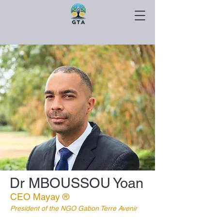
Dr MBOUSSOU Yoan
CEO Mayay ®
President of the NGO Gabon Terre Avenir