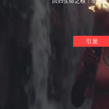
回归生命之根：非洲腹
引发