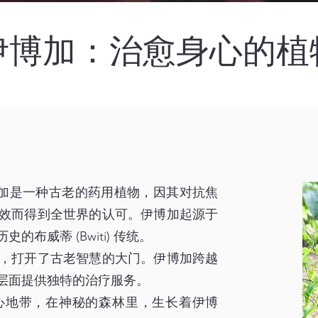
伊博加：治愈身心的植
，伊博加是一种古老的药用植物，因其对抗焦
效而得到全世界的认可。伊博加起源于
布威蒂 (Bwiti) 传统。
，打开了古老智慧的大门。伊博加跨越
层面提供独特的治疗服务。
心地带，在神秘的森林里，生长着伊博