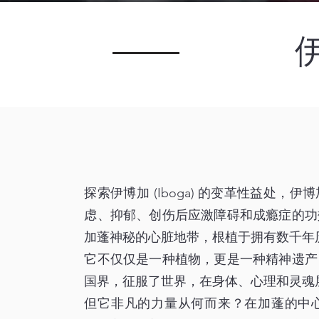
探索伊博加 (Iboga) 的变革性益处
虑、抑郁、创伤后应激障碍和成瘾症的功
加蓬神秘的心脏地带，根植于拥有数千年历史的
它不仅仅是一种植物，更是一种精神遗产
国界，征服了世界，在身体、心理和灵魂
但它非凡的力量从何而来？在加蓬的中