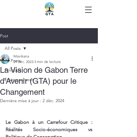
Post
All Posts
Mavikana
All Posts
29 déc. 2023
3 min de lecture
La Vision de Gabon Terre
Politique
d'Avenir (GTA) pour le
Environnement
Changement
Dernière mise à jour :
2 déc. 2024
Le Gabon à un Carrefour Critique : 
Réalités Socio-économiques vs 
Politique de Conservation