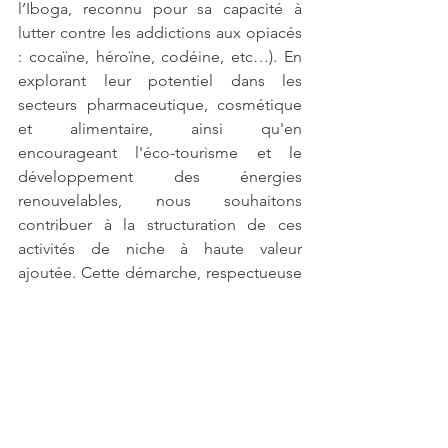
l’Iboga, reconnu pour sa capacité à 
lutter contre les addictions aux opiacés 
: cocaïne, héroïne, codéine, etc…). En 
explorant leur potentiel dans les 
secteurs pharmaceutique, cosmétique 
et alimentaire, ainsi qu'en 
encourageant l'éco-tourisme et le 
développement des énergies 
renouvelables, nous souhaitons 
contribuer à la structuration de ces 
activités de niche à haute valeur 
ajoutée. Cette démarche, respectueuse 
des normes de durabilité, vise à assurer 
le bien-être socio-économique et le 
respect des écosystèmes, tout en 
renforçant en poursuivant les acquis 
d'initiatives telles que le One Forest 
Summit dans le mesure où cela pourrait 
déboucher sur des partenariats 